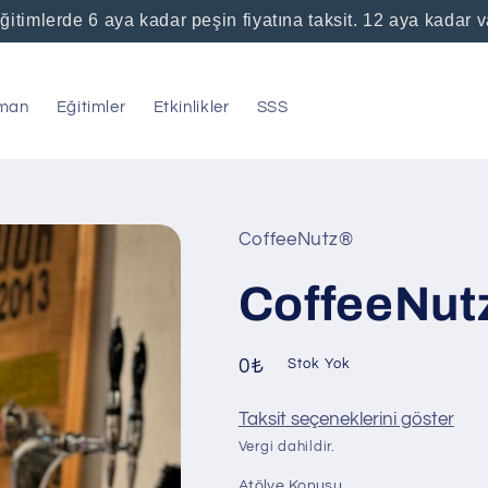
ğitimlerde 6 aya kadar peşin fiyatına taksit. 12 aya kadar 
man
Eğitimler
Etkinlikler
SSS
CoffeeNutz®
CoffeeNut
Normal
0₺
Stok Yok
fiyat
Taksit seçeneklerini göster
Vergi dahildir.
Atölye Konusu