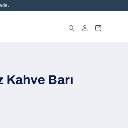
vade.
Oturum
Sepet
aç
z Kahve Barı