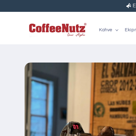
İçeriğe
E
atla
Kahve
Ekip
Ürün
bilgisine
atla