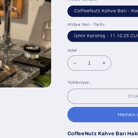
CoffeeNutz Kahve Barı - Ko
Atölye Yeri - Tarihi
İzmir Karataş - 11.10.25 C
Adet
CoffeeNutz
CoffeeNutz
Kahve
Kahve
Barı
Barı
Yükleniyor...
için
için
adedi
adedi
Sto
azaltın
artırın
Hemen s
CoffeeNutz Kahve Barı Hak