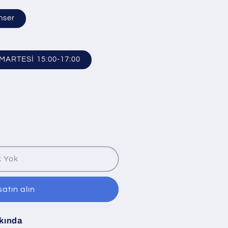
nser
UMARTESİ 15:00-17:00
k Yok
atın alın
kında