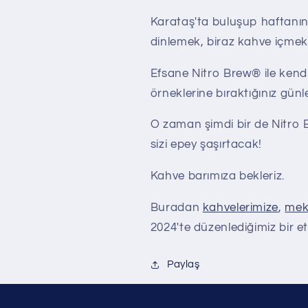
Karataş'ta buluşup haftanı
dinlemek, biraz kahve içmek
Efsane Nitro Brew® ile kendi
örneklerine bıraktığınız günl
O zaman şimdi bir de Nitro 
sizi epey şaşırtacak!
Kahve barımıza bekleriz.
Buradan
kahvelerimize
,
mek
2024'te düzenlediğimiz bir et
Paylaş