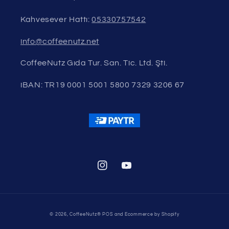
Kahvesever Hattı:
05330757542
info@coffeenutz.net
CoffeeNutz Gıda Tur. San. Tic. Ltd. Şti.
iBAN: TR19 0001 5001 5800 7329 3206 67
Instagram
YouTube
© 2026,
CoffeeNutz®
POS
and
Ecommerce by Shopify