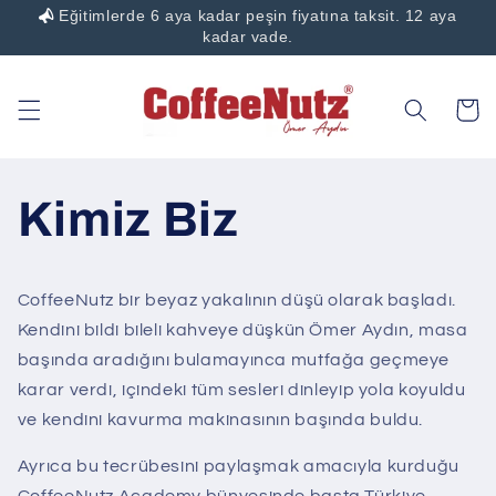
Eğitimlerde 6 aya kadar peşin fiyatına taksit. 12 aya
İçeriğe
atla
kadar vade.
Sepet
Kimiz Biz
CoffeeNutz bir beyaz yakalının düşü olarak başladı.
Kendini bildi bileli kahveye düşkün Ömer Aydın, masa
başında aradığını bulamayınca mutfağa geçmeye
karar verdi, içindeki tüm sesleri dinleyip yola koyuldu
ve kendini kavurma makinasının başında buldu.
Ayrıca bu tecrübesini paylaşmak amacıyla kurduğu