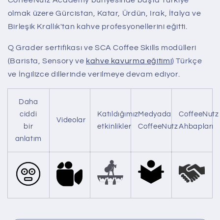
CoffeeNutz Academy bünyesinde başta Türkiye
olmak üzere Gürcistan, Katar, Ürdün, Irak, İtalya ve
Birleşik Krallık'tan kahve profesyonellerini eğitti.
Q Grader sertifikası ve SCA Coffee Skills modülleri
(Barista, Sensory ve
kahve kavurma eğitimi
) Türkçe
ve İngilizce dillerinde verilmeye devam ediyor.
Daha
ciddi
Katıldığımız
Medyada
CoffeeNutz
Videolar
bir
etkinlikler
CoffeeNutz
Ahbapları
anlatım