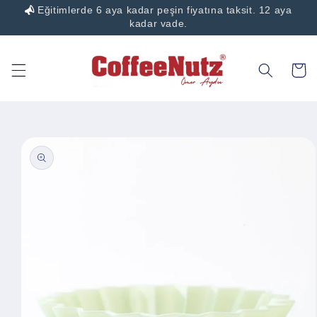
Eğitimlerde 6 aya kadar peşin fiyatına taksit. 12 aya
İçeriğe
atla
kadar vade.
Sepet
Ürün
bilgisine
atla