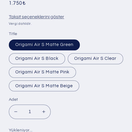
Normal
1.750₺
fiyat
Taksit seçeneklerini göster
Vergi dahildir.
Title
Origami Air S Matte Green
Origami Air S Black
Origami Air S Clear
Origami Air S Matte Pink
Origami Air S Matte Beige
Adet
Origami
Origami
Air
Air
S
S
Yükleniyor...