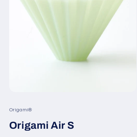
Medya
1
modda
oynatın
Origami®
Origami Air S