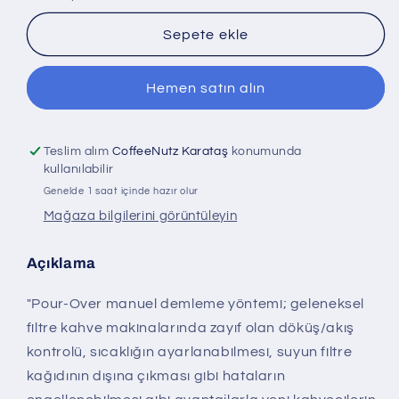
için
için
adedi
adedi
Sepete ekle
azaltın
artırın
Hemen satın alın
Teslim alım
CoffeeNutz Karataş
konumunda
kullanılabilir
Genelde 1 saat içinde hazır olur
Mağaza bilgilerini görüntüleyin
Açıklama
"Pour-Over manuel demleme yöntemi; geleneksel
filtre kahve makinalarında zayıf olan döküş/akış
kontrolü, sıcaklığın ayarlanabilmesi, suyun filtre
kağıdının dışına çıkması gibi hataların