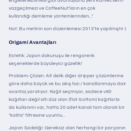
engellenebilmesi gibi avantajlarla yeni kahvecilerin
vazgeçilmezi ve CoffeeNut'ların en çok
kullandığı demleme yöntemlerinden..."
Not: Bu metinin son düzenlemesi 2013'te yapılmıştır:)
Origami Avantajları
Estetik: Japon dokunuşu ile rengarenk
seçeneklerde büyüleyici güzellik!
Problem-Çözen: Alt delik diğer dripper çözümlerine
göre daha büyük ve bu akış hızı / kanallanmaya dair
avantaj yaratıyor. Kağıt seçmiyor, sadece v60
kağıtları değil altı düz olan (flat-bottom) kağıtlarla
da kullanımı var, hatta 20 adet kanalı tam olarak bir
"kalita" filtresine uyumlu...
Japon Sadeliği: Gereksiz olan herhangi bir parçanın