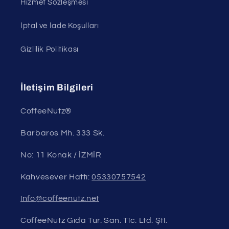
Hizmet Sözleşmesi
İptal ve İade Koşulları
Gizlilik Politikası
İletişim Bilgileri
CoffeeNutz®
Barbaros Mh. 333 Sk.
No: 11 Konak / İZMİR
Kahvesever Hattı:
05330757542
info@coffeenutz.net
CoffeeNutz Gıda Tur. San. Tic. Ltd. Şti.