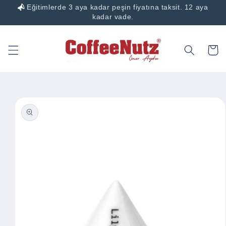
Eğitimlerde 3 aya kadar peşin fiyatına taksit. 12 aya
İçeriğe
atla
kadar vade.
Sepet
Ürün
bilgisine
atla