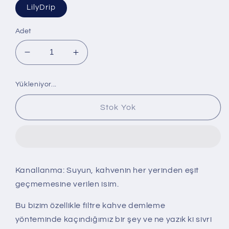
LilyDrip
Adet
LilyDrip
LilyDrip
için
için
adedi
adedi
Yükleniyor...
azaltın
artırın
Stok Yok
Kanallanma: Suyun, kahvenin her yerinden eşit
geçmemesine verilen isim.
Bu bizim özellikle filtre kahve demleme
yönteminde kaçındığımız bir şey ve ne yazık ki sivri