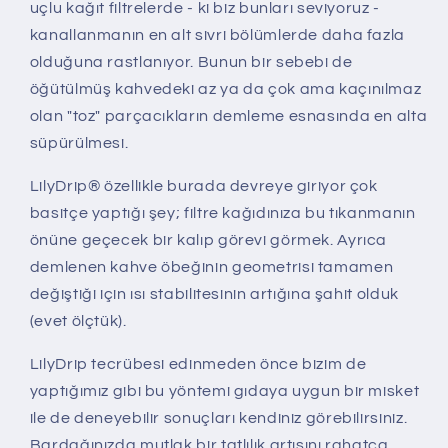
uçlu kağıt filtrelerde - ki biz bunları seviyoruz -
kanallanmanın en alt sivri bölümlerde daha fazla
olduğuna rastlanıyor. Bunun bir sebebi de
öğütülmüş kahvedeki az ya da çok ama kaçınılmaz
olan "toz" parçacıkların demleme esnasında en alta
süpürülmesi.
LilyDrip® özellikle burada devreye giriyor çok
basitçe yaptığı şey; filtre kağıdınıza bu tıkanmanın
önüne geçecek bir kalıp görevi görmek. Ayrıca
demlenen kahve öbeğinin geometrisi tamamen
değiştiği için ısı stabilitesinin artığına şahit olduk
(evet ölçtük).
LilyDrip tecrübesi edinmeden önce bizim de
yaptığımız gibi bu yöntemi gıdaya uygun bir misket
ile de deneyebilir sonuçları kendiniz görebilirsiniz.
Bardağınızda mutlak bir tatlılık artışını rahatça