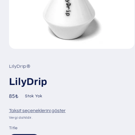
Medya
1
modda
oynatın
LilyDrip®
LilyDrip
Normal
85₺
Stok Yok
fiyat
Taksit seçeneklerini göster
Vergi dahildir.
Title