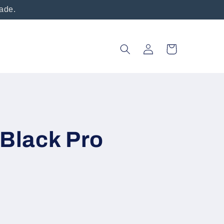
vade.
Oturum
Sepet
aç
 Black Pro