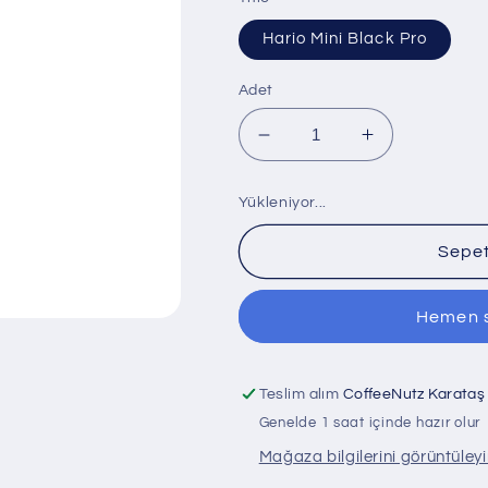
Hario Mini Black Pro
Adet
Hario
Hario
Mini
Mini
Black
Black
Yükleniyor...
Pro
Pro
için
için
Sepet
adedi
adedi
azaltın
artırın
Hemen s
Teslim alım
CoffeeNutz Karataş
Genelde 1 saat içinde hazır olur
Mağaza bilgilerini görüntüley