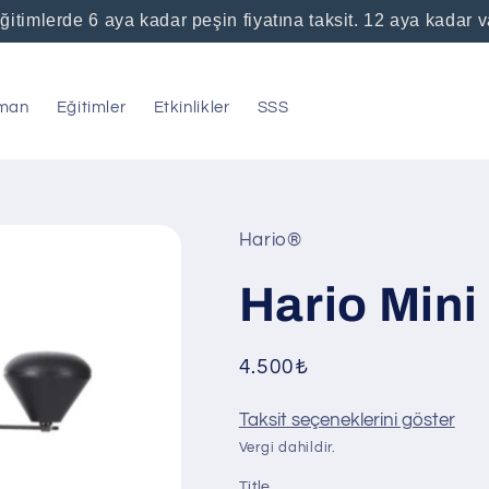
ğitimlerde 6 aya kadar peşin fiyatına taksit. 12 aya kadar 
man
Eğitimler
Etkinlikler
SSS
Hario®
Hario Mini
Normal
4.500₺
fiyat
Taksit seçeneklerini göster
Vergi dahildir.
Title