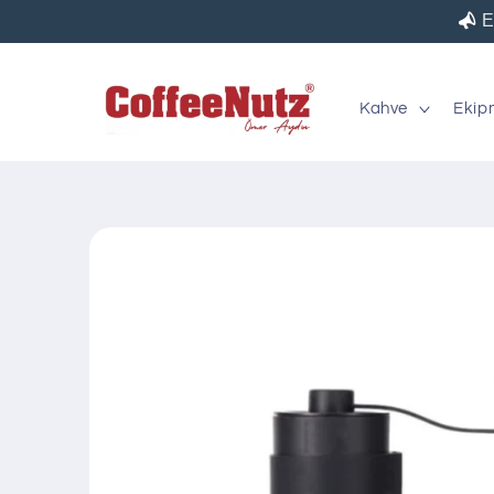
İçeriğe
E
atla
Kahve
Ekip
Ürün
bilgisine
atla