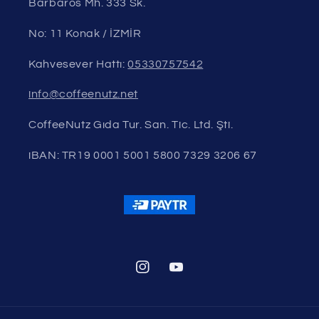
Barbaros Mh. 333 Sk.
No: 11 Konak / İZMİR
Kahvesever Hattı:
05330757542
info@coffeenutz.net
CoffeeNutz Gıda Tur. San. Tic. Ltd. Şti.
iBAN: TR19 0001 5001 5800 7329 3206 67
Instagram
YouTube