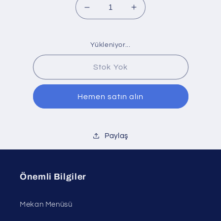
Deneme
Deneme
için
için
adedi
adedi
azaltın
artırın
Yükleniyor...
Stok Yok
Hemen satın alın
Paylaş
Önemli Bilgiler
Mekan Menüsü