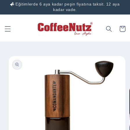
Eğitimlerde 6 aya kadar peşin fiyatına taksit. 12 aya
İçeriğe
atla
kadar vade.
Sepet
Ürün
bilgisine
atla