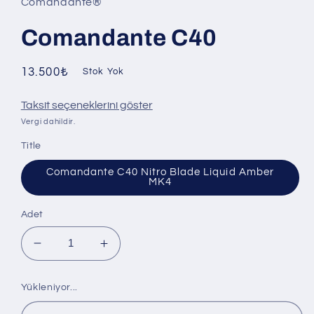
Comandante®
Comandante C40
Normal
13.500₺
Stok Yok
fiyat
Taksit seçeneklerini göster
Vergi dahildir.
Title
Comandante C40 Nitro Blade Liquid Amber
MK4
Adet
Comandante
Comandante
C40
C40
için
için
Yükleniyor...
adedi
adedi
azaltın
artırın