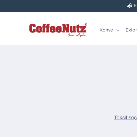
İçeriğe
E
atla
Kahve
Ekip
Ürün
bilgis
atla
Taksit seç