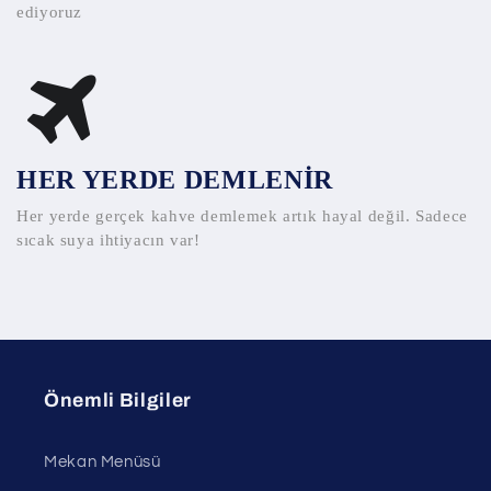
ediyoruz
HER YERDE DEMLENİR
Her yerde gerçek kahve demlemek artık hayal değil. Sadece
sıcak suya ihtiyacın var!
Önemli Bilgiler
Mekan Menüsü