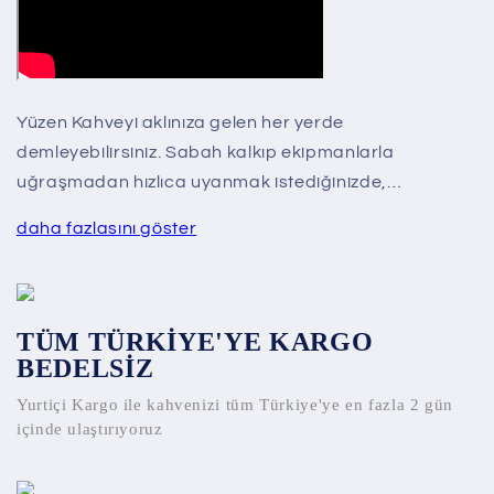
Yüzen Kahveyi aklınıza gelen her yerde
demleyebilirsiniz. Sabah kalkıp ekipmanlarla
uğraşmadan hızlıca uyanmak istediğinizde,…
daha fazlasını göster
TÜM TÜRKİYE'YE KARGO
BEDELSİZ
Yurtiçi Kargo ile kahvenizi tüm Türkiye'ye en fazla 2 gün
içinde ulaştırıyoruz