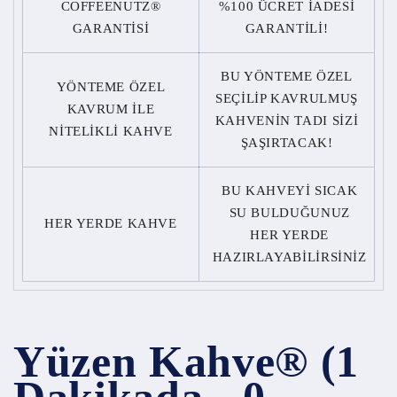
COFFEENUTZ®
%100 ÜCRET İADESİ
GARANTİSİ
GARANTİLİ!
BU YÖNTEME ÖZEL
YÖNTEME ÖZEL
SEÇİLİP KAVRULMUŞ
KAVRUM İLE
KAHVENİN TADI SİZİ
NİTELİKLİ KAHVE
ŞAŞIRTACAK!
BU KAHVEYİ SICAK
SU BULDUĞUNUZ
HER YERDE KAHVE
HER YERDE
HAZIRLAYABİLİRSİNİZ
Yüzen Kahve® (1