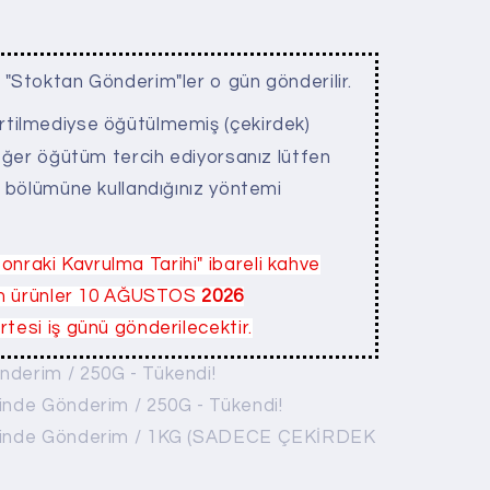
n "Stoktan Gönderim"ler o gün gönderilir.
irtilmediyse öğütülmemiş (çekirdek)
 Eğer öğütüm tercih ediyorsanız lütfen
" bölümüne kullandığınız yöntemi
onraki Kavrulma Tarihi" ibareli kahve
tüm ürünler 10 AĞUSTOS
2026
tesi iş günü gönderilecektir.
nderim / 250G - Tükendi!
inde Gönderim / 250G - Tükendi!
ihinde Gönderim / 1KG (SADECE ÇEKİRDEK