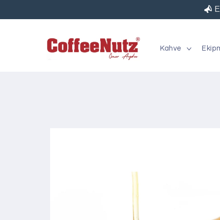
İçeriğe
E
atla
Kahve
Ekip