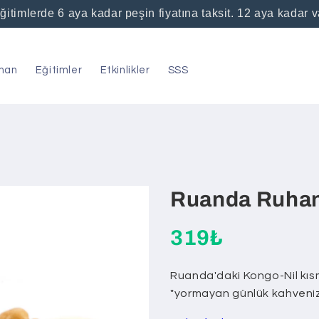
ğitimlerde 6 aya kadar peşin fiyatına taksit. 12 aya kadar 
man
Eğitimler
Etkinlikler
SSS
Ruanda Ruha
319₺
Ruanda'daki Kongo-Nil kıs
"yormayan günlük kahveni