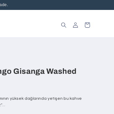
vade.
Oturum
Sepet
aç
ngo Gisanga Washed
mının yüksek dağlarında yetişen bu kahve
z"…