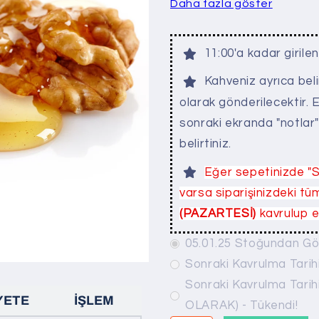
Daha fazla göster
11:00'a kadar girile
Kahveniz ayrıca bel
olarak gönderilecektir.
sonraki ekranda "notlar
belirtiniz.
Eğer sepetinizde "S
varsa siparişinizdeki 
(PAZARTESİ)
kavrulup er
05.01.25 Stoğundan Gö
Sonraki Kavrulma Tarih
Sonraki Kavrulma Tar
YETE
İŞLEM
OLARAK) - Tükendi!