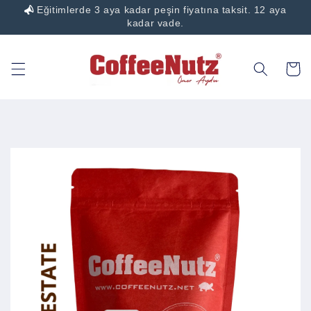
Eğitimlerde 3 aya kadar peşin fiyatına taksit. 12 aya
İçeriğe
atla
kadar vade.
Sepet