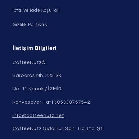
İptal ve İade Koşulları
Gizlilik Politikası
İletişim Bilgileri
CoffeeNutz®
Barbaros Mh. 333 Sk.
No: 11 Konak / İZMİR
Kahvesever Hattı:
05330757542
info@coffeenutz.net
CoffeeNutz Gıda Tur. San. Tic. Ltd. Şti.