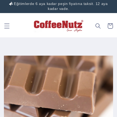
Eğitimlerde 6 aya kadar peşin fiyatına taksit. 12 aya
İçeriğe
atla
kadar vade.
Sepet