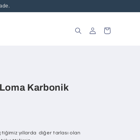
vade.
Oturum
Sepet
aç
 Loma Karbonik
iğimiz yıllarda diğer tarlası olan