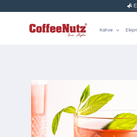
İçeriğe
E
atla
Kahve
Ekip