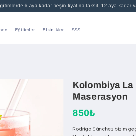
ğitimlerde 6 aya kadar peşin fiyatına taksit. 12 aya kadar 
man
Eğitimler
Etkinlikler
SSS
Kolombiya La
Maserasyon
850₺
Rodrigo Sánchez bizim geçt