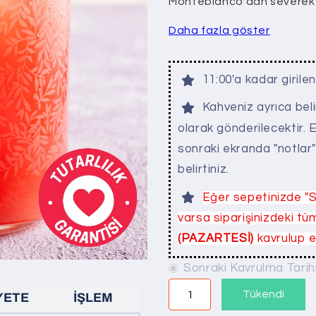
Monteblanco'dan severek 
Daha fazla göster
11:00'a kadar girile
Kahveniz ayrıca bel
olarak gönderilecektir.
sonraki ekranda "notlar
belirtiniz.
Eğer sepetinizde "S
varsa siparişinizdeki 
(PAZARTESİ)
kavrulup er
Sonraki Kavrulma Tarih
Tükendi
YETE
İŞLEM