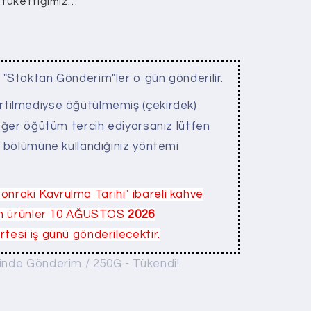
tükettiğimiz…
n "Stoktan Gönderim"ler o gün gönderilir.
irtilmediyse öğütülmemiş (çekirdek)
 Eğer öğütüm tercih ediyorsanız lütfen
" bölümüne kullandığınız yöntemi
onraki Kavrulma Tarihi" ibareli kahve
tüm ürünler 10 AĞUSTOS
2026
tesi iş günü gönderilecektir.
inde Gönderim / 250G - Tükendi!