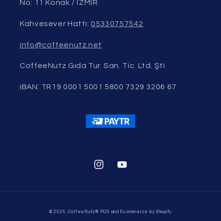
No: 11 Konak / İZMİR
Kahvesever Hattı:
05330757542
info@coffeenutz.net
CoffeeNutz Gıda Tur. San. Tic. Ltd. Şti.
iBAN: TR19 0001 5001 5800 7329 3206 67
Instagram
YouTube
© 2026,
CoffeeNutz®
POS
and
Ecommerce by Shopify
990₺
üzerindeki alımlarınız için ücretsiz gönderim