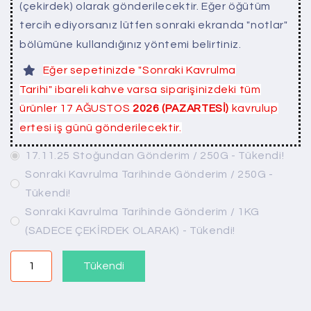
(çekirdek) olarak gönderilecektir. Eğer öğütüm
tercih ediyorsanız lütfen sonraki ekranda "notlar"
bölümüne kullandığınız yöntemi belirtiniz.
Eğer sepetinizde "Sonraki Kavrulma
Tarihi" ibareli kahve varsa siparişinizdeki tüm
ürünler 17 AĞUSTOS
2026 (PAZARTESİ)
kavrulup
ertesi iş günü gönderilecektir.
17.11.25 Stoğundan Gönderim / 250G - Tükendi!
Sonraki Kavrulma Tarihinde Gönderim / 250G -
Tükendi!
Sonraki Kavrulma Tarihinde Gönderim / 1KG
(SADECE ÇEKİRDEK OLARAK) - Tükendi!
Tükendi