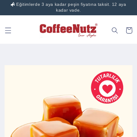
Eğitimlerde 3 aya kadar peşin fiyatına taksit. 12 aya
İçeriğe
atla
kadar vade.
Sepet