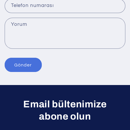
ş
Telefon numarası
i
m
Yorum
f
o
r
m
u
Gönder
Email bültenimize
abone olun