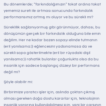
Bu dönemlerde; “farkındalığımızın” tokat ardına tokat
yememiz sureti ile artması sonucunda farkındalık
performansımız artmış mı oluyor ve bu sürekli mi?
Süreklilik sağlanıyormuş gibi görünmüyor, dahası, bu
dönüşümün gerçek bir farkındalık olduğuna bile emin
değilim. Her ne kadar bazen sopayı elinde tutmanın
(eril yanılsama:)) eğlencesini yadsınamasa da ve
sürekli sopa gösterilmekte (eril bir rüyadaki dişil
yanılsama:)) rahatlık bulanlar çoğunlukta olsa da bu
insanlık için sadece başlangıç düzeyi bir performans
değil mi?
Şöyle olabilir mi:
Birbirimize yaratıcı işler için, aslında çoktan çıkmış
olması gereken doğa dostu kararlar için, teknolojinin
insanlık yararına kullanılabilmesi için, yani bir çarşının