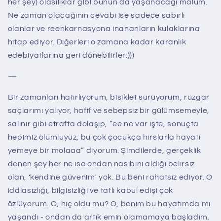
her şey) olasılıklar gibi bunun da yaşanacağı malum.
Ne zaman olacağının cevabı ise sadece sabırlı
olanlar ve reenkarnasyona inananların kulaklarına
hitap ediyor. Diğerleri o zamana kadar karanlık
edebiyatlarına geri dönebilirler:)))
—
Bir zamanları hatırlıyorum, bisiklet sürüyorum, rüzgar
saçlarımı yalıyor, hafif ve sebepsiz bir gülümsemeyle,
salınır gibi etrafta dolaşıp, “ee ne var işte, sonuçta
hepimiz ölümlüyüz, bu çok çocukça hırslarla hayatı
yemeye bir molaaa” diyorum. Şimdilerde, gerçeklik
denen şey her ne ise ondan nasibini aldığı belirsiz
olan, 'kendine güvenim' yok. Bu beni rahatsız ediyor. O
iddiasızlığı, bilgisizliği ve tatlı kabul edişi çok
özlüyorum. O, hiç oldu mu? O, benim bu hayatımda mı
yaşandı - ondan da artık emin olamamaya başladım.