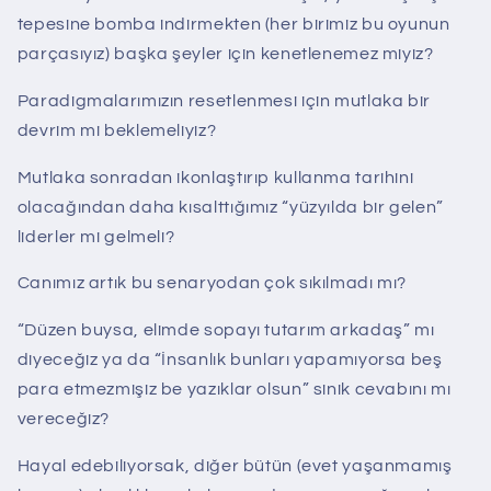
tepesine bomba indirmekten (her birimiz bu oyunun
parçasıyız) başka şeyler için kenetlenemez miyiz?
Paradigmalarımızın resetlenmesi için mutlaka bir
devrim mi beklemeliyiz?
Mutlaka sonradan ikonlaştırıp kullanma tarihini
olacağından daha kısalttığımız “yüzyılda bir gelen”
liderler mi gelmeli?
Canımız artık bu senaryodan çok sıkılmadı mı?
“Düzen buysa, elimde sopayı tutarım arkadaş” mı
diyeceğiz ya da “İnsanlık bunları yapamıyorsa beş
para etmezmişiz be yazıklar olsun” sinik cevabını mı
vereceğiz?
Hayal edebiliyorsak, diğer bütün (evet yaşanmamış