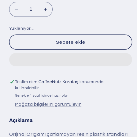
Origami
Origami
Stand
Stand
için
için
Yükleniyor...
adedi
adedi
azaltın
artırın
Sepete ekle
Teslim alım
CoffeeNutz Karataş
konumunda
kullanılabilir
Genelde 1 saat içinde hazır olur
Mağaza bilgilerini görüntüleyin
Açıklama
Orijinal Origami çatlamayan resin plastik standları