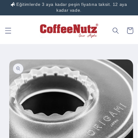
Eğitimlerde 3 aya kadar peşin fiyatına taksit. 12 aya
İçeriğe
atla
kadar vade.
Sepet
Ürün
bilgisine
atla