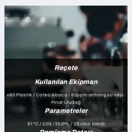
Reçete
Kullanılan Ekipman
v60 Plastik / Cafec Abaca / 60ppm arıtılmış su veya
Pınar Uludağ
Parametreler
91ºC / 22G /352ML / 25 click (cmd)