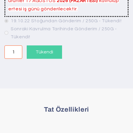
ürünler 17 AĞUSTOS
2026 (PAZARTESİ)
kavrulup
ertesi iş günü gönderilecektir.
19.10.22 Stoğundan Gönderim / 250G - Tükendi!
Sonraki Kavrulma Tarihinde Gönderim / 250G -
Tükendi!
Tükendi
Tat Özellikleri