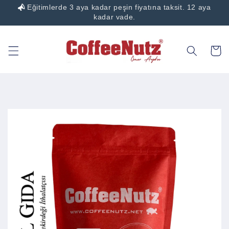
Eğitimlerde 3 aya kadar peşin fiyatına taksit. 12 aya
İçeriğe
atla
kadar vade.
Sepet